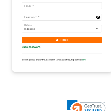
Masuk
Email
*
Password
*
Bahasa
Indonesia
Masuk
Lupa password?
Belum punya akun? Pelajari lebih lanjut dan hubungi kami di
sini